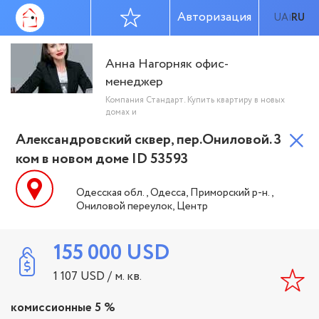
Авторизация
UA
RU
|
Анна Нагорняк офис-
менеджер
Компания Стандарт. Купить квартиру в новых
домах и
Александровский сквер, пер.Ониловой. 3
ком в новом доме ID 53593
Одесская обл., Одесса, Приморский р-н.,
Ониловой переулок, Центр
155 000
USD
1 107
USD
/ м. кв.
комиссионные 5 %