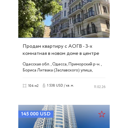
Продам квартиру с АОГВ - 3-х
комнатная в новом доме в центре
города ID 53778
Одесская обл., Одесса, Приморский р-н.,
Бориса Литвака (Заславского) улица,
Центр
1 538 USD / кв. м.
104 м2
11.02.26
145 000
USD