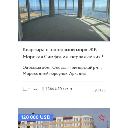
Квартира с панорамой моря .ЖК
Морская Симфония -первая линия !
ID 53580
Одесская обл., Одесса, Приморский р-н.,
Мореходный переулок, Аркадия
1 364 USD / кв. м.
110 м2
09.01.26
120 000
USD