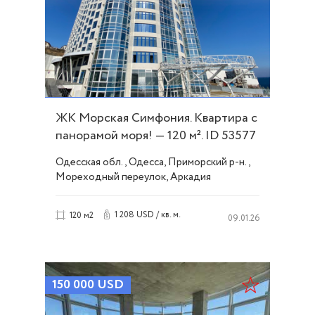
ЖК Морская Симфония. Квартира с
панорамой моря! — 120 м². ID 53577
Одесская обл., Одесса, Приморский р-н.,
Мореходный переулок, Аркадия
1 208 USD / кв. м.
120 м2
09.01.26
150 000
USD