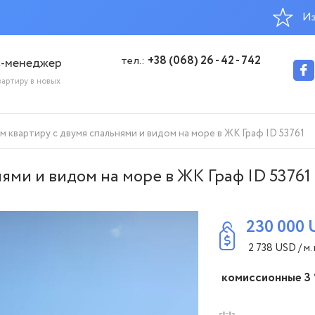
Из
тел.:
+38 (068) 26 - 42 - 742
с-менеджер
вартиру в новых
 квартиру с двумя спальнями и видом на море в ЖК Граф ID 53761
ями и видом на море в ЖК Граф ID 53761
230 000
2 738
USD
/ м. 
комиссионные 3