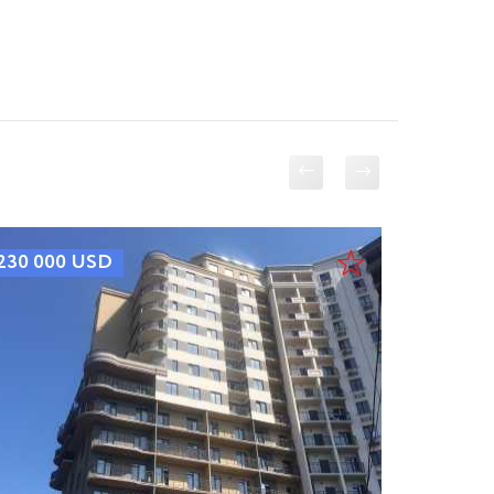
230 000
USD
210 00