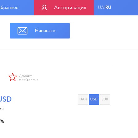
Авторизация
бранное
UA
RU
|
Написать
Добавить
в избранное
USD
UAH
USD
EUR
кв.
 %