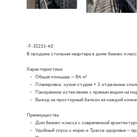
-F-35253-40
В продаже стильная квартира в доме бизнес-класс
Характеристики:

   •   Общая площадь — 84 м²

   •   Планировка: кухня-студия + 2 отдельные спаль
   •   Панорамное остекление с прямым видом на мор
   •   Выход на просторный балкон из каждой комна
Преимущества:

   •   Дом бизнес-класса с современной архитекту
   •   Удобный спуск к морю и Трассе здоровья — пр