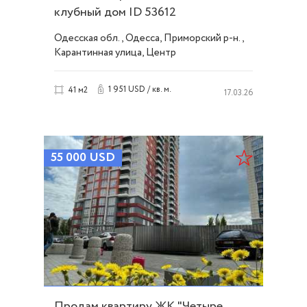
клубный дом ID 53612
Одесская обл., Одесса, Приморский р-н.,
Карантинная улица, Центр
1 951 USD / кв. м.
41 м2
17.03.26
55 000
USD
Продам квартиру ЖК "Четыре