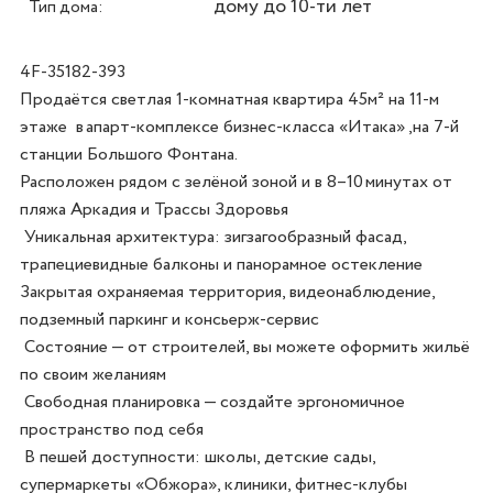
дому до 10-ти лет
Тип дома:
4F-35182-393
Продаётся светлая 1‑комнатная квартира 45м² на 11‑м 
этаже  в апарт‑комплексе бизнес‑класса «Итака» ,на 7‑й 
станции Большого Фонтана.

Расположен рядом с зелёной зоной и в 8–10 минутах от 
пляжа Аркадия и Трассы Здоровья

 Уникальная архитектура: зигзагообразный фасад, 
трапециевидные балконы и панорамное остекление

Закрытая охраняемая территория, видеонаблюдение, 
подземный паркинг и консьерж‑сервис

 Состояние — от строителей, вы можете оформить жильё 
по своим желаниям

 Свободная планировка — создайте эргономичное 
пространство под себя

 В пешей доступности: школы, детские сады, 
супермаркеты «Обжора», клиники, фитнес‑клубы
