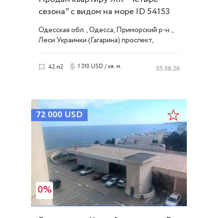
сезона" с видом на море ID 54153
Одесская обл., Одесса, Приморский р-н.,
Леси Украинки (Гагарина) проспект,
Французский/Шевченко
1 310 USD / кв. м.
42 м2
05.08.26
72 000
USD
0%