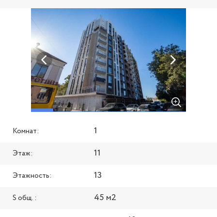
1
Комнат:
11
Этаж:
13
Этажность:
45 м2
S общ. :