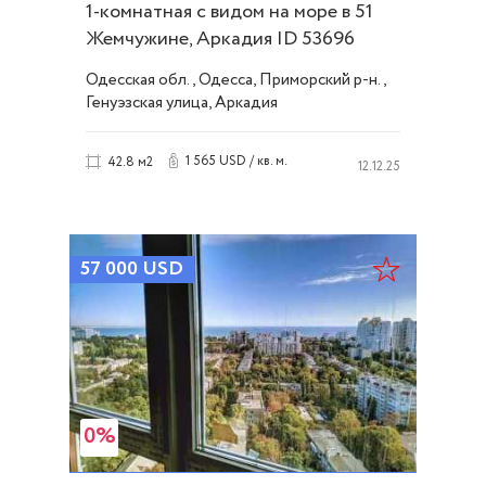
1-комнатная с видом на море в 51
Жемчужине, Аркадия ID 53696
Одесская обл., Одесса, Приморский р-н.,
Генуэзская улица, Аркадия
1 565 USD / кв. м.
42.8 м2
12.12.25
57 000
USD
0%