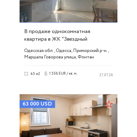
В продаже однокомнатная
квартира в ЖК "Звездный
городок-2" ID 49930
Одесская обл., Одесса, Приморский р-н.,
Маршала Говорова улица, Фонтан
1 556 EUR / кв. м.
45 м2
27.07.26
63 000
USD