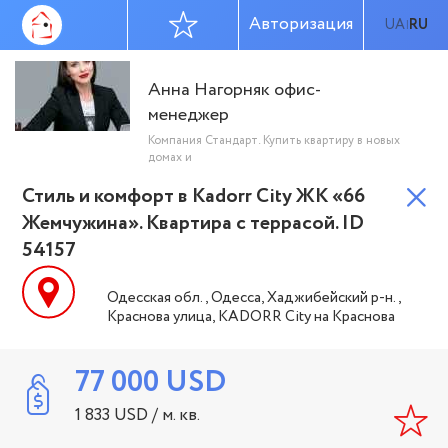
Авторизация
UA
RU
|
Анна Нагорняк офис-
менеджер
Компания Стандарт. Купить квартиру в новых
домах и
Стиль и комфорт в Kadorr City ЖК «66
Жемчужина». Квартира с террасой. ID
54157
Одесская обл., Одесса, Хаджибейский р-н.,
Краснова улица, KADORR City на Краснова
77 000
USD
1 833
USD
/ м. кв.