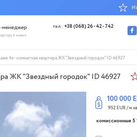
Из
тел.:
+38 (068) 26 - 42 - 742
с-менеджер
вартиру в новых
аже 4х - комнатная квартира ЖК "Звездный городок" ID 46927
ира ЖК "Звездный городок" ID 46927
100 000
952
EUR
/ м. кв
комиссионные 5