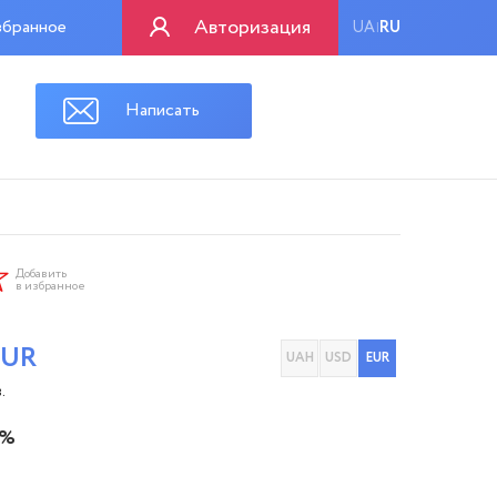
Авторизация
бранное
UA
RU
|
Написать
Добавить
в избранное
EUR
UAH
USD
EUR
.
 %