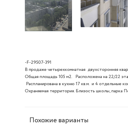
-F-29507-391
В продаже четырехкомнатная  двухсторонняя квар
Общая площадь 105 м2.   Расположена на 22/22 эта
 Распланирована в кухню 17 кв.м.  и 4 отдельные комнаты (одна с выходом на балкон). 

Охраняемая территория. Близость школы, парка П
Похожие варианты