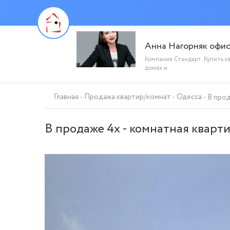
Анна Нагорняк офи
Компания Стандарт. Купить к
домах и
Главная
Продажа квартир/комнат
Одесса
В прод
В продаже 4х - комнатная кварт