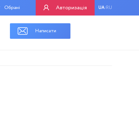
Авторизація
Обрані
UA
RU
|
Написати