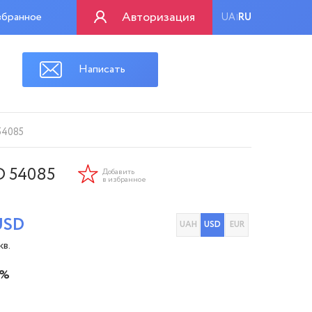
Авторизация
бранное
UA
RU
|
Написать
54085
D 54085
Добавить
в избранное
USD
UAH
USD
EUR
кв.
 %