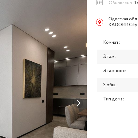
Обновлено:
1
Одесская обл.
KADORR City 
Комнат:
Этаж:
Этажность:
S общ. :
Тип дома: