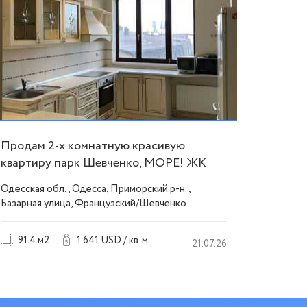
Продам 2-х комнатную красивую
Стильн
квартиру парк Шевченко, МОРЕ! ЖК
ремонт
Капитан ID 52745
54298
Одесская обл., Одесса, Приморский р-н.,
Одесска
Базарная улица, Французский/Шевченко
Краснов
91.4 м2
1 641 USD / кв. м.
46 м
21.07.26