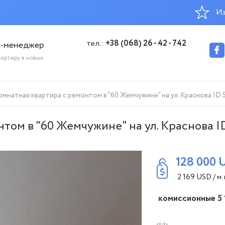
Из
тел.:
+38 (068) 26 - 42 - 742
с-менеджер
вартиру в новых
мнатная квартира с ремонтом в "60 Жемчужине" на ул. Краснова ID 
том в "60 Жемчужине" на ул. Краснова I
128 000
2 169
USD
/ м. 
комиссионные 5